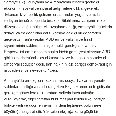
Sefariye Ekşi, dünyanın ve Almanya’nın içinden geçirdiği
ekonomik, sosyal ve siyasal gelişmelere dikkat çekerek,
“Ekonomik ve politik gelişmeler açısından yoğun ve hızla
ilerleyen bir süreci geride bıraktık. Silahlanma yarışının rekor
düzeyde olduğu, bölgesel savaşların arttığı, emperyalist güçlerin
dolaylı ya da doğrudan karşı karşıya geldiği bir dönemden
geçiyoruz. İran’a yapılan ABD emperyalizmi ve İsrail
siyonizminin saldırısının hiçbir haklı gerekçesi olamaz.
Emperyalist emellerinden başka hiçbir gerekçesi olmayan ABD
gibi ülkelerin müdahalesini kınıyoruz ve İran halkının kaderini
emperyalist güçler değil, İran halkının laik barışçı demokrasi için
mücadelesi belirleyecektir“ dedi.
Almanya’da emekçilerin kazanılmış sosyal haklarına yönelik
saldırıların arttığına da dikkat çeken Ekşi, ekonomideki gidişatın
gerekçe gösterilerek bir taraftan işçilerin işten atıldığını
vurgulayarak, diğer taraftan hükümet partilerinin ırkçı partiyle
birlikte yerli ve göçmen ayrımını derinleştirerek bölünmeyi
büyüttüğüne işaret etti. Yükselen ırkçılığa karşı güçlü bir