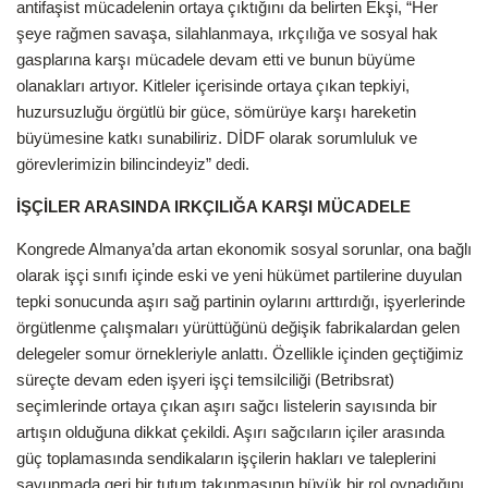
antifaşist mücadelenin ortaya çıktığını da belirten Ekşi, “Her
şeye rağmen savaşa, silahlanmaya, ırkçılığa ve sosyal hak
gasplarına karşı mücadele devam etti ve bunun büyüme
olanakları artıyor. Kitleler içerisinde ortaya çıkan tepkiyi,
huzursuzluğu örgütlü bir güce, sömürüye karşı hareketin
büyümesine katkı sunabiliriz. DİDF olarak sorumluluk ve
görevlerimizin bilincindeyiz” dedi.
İŞÇİLER ARASINDA IRKÇILIĞA KARŞI MÜCADELE
Kongrede Almanya’da artan ekonomik sosyal sorunlar, ona bağlı
olarak işçi sınıfı içinde eski ve yeni hükümet partilerine duyulan
tepki sonucunda aşırı sağ partinin oylarını arttırdığı, işyerlerinde
örgütlenme çalışmaları yürüttüğünü değişik fabrikalardan gelen
delegeler somur örnekleriyle anlattı. Özellikle içinden geçtiğimiz
süreçte devam eden işyeri işçi temsilciliği (Betribsrat)
seçimlerinde ortaya çıkan aşırı sağcı listelerin sayısında bir
artışın olduğuna dikkat çekildi. Aşırı sağcıların içiler arasında
güç toplamasında sendikaların işçilerin hakları ve taleplerini
savunmada geri bir tutum takınmasının büyük bir rol oynadığını