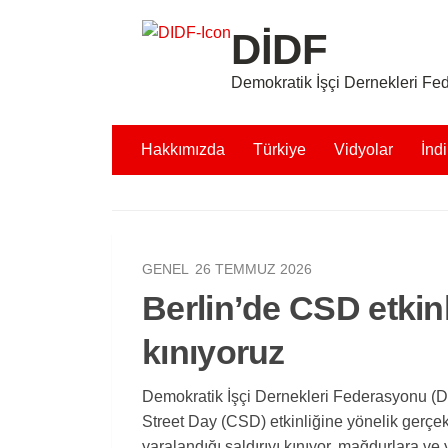
Skip to content
DİDF
Demokratik İşçi Dernekleri F
Hakkımızda
Türkiye
Vidyolar
İndi
GENEL
26 TEMMUZ 2026
Berlin’de CSD etkinl
kınıyoruz
Demokratik İşçi Dernekleri Federasyonu (D
Street Day (CSD) etkinliğine yönelik gerçekle
yaralandığı saldırıyı kınıyor, mağdurlara ve