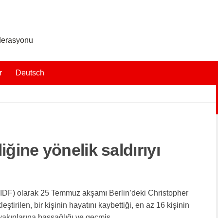
ederasyonu
r
Deutsch
iğine yönelik saldırıyı
IDF) olarak 25 Temmuz akşamı Berlin’deki Christopher
ştirilen, bir kişinin hayatını kaybettiği, en az 16 kişinin
 yakınlarına başsağlığı ve geçmiş...