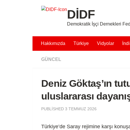
Skip to content
DİDF
Demokratik İşçi Dernekleri F
Hakkımızda
Türkiye
Vidyolar
İndi
GÜNCEL
Deniz Göktaş’ın tut
uluslararası dayanı
PUBLISHED
3 TEMMUZ 2026
Türkiye’de Saray rejimine karşı konuş