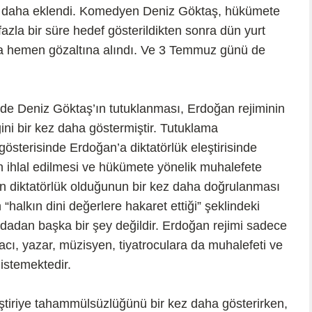
isi daha eklendi. Komedyen Deniz Göktaş, hükümete
fazla bir süre hedef gösterildikten sonra dün yurt
nra hemen gözaltına alındı. Ve 3 Temmuz günü de
halde Deniz Göktaş’ın tutuklanması, Erdoğan rejiminin
ğini bir kez daha göstermiştir. Tutuklama
gösterisinde Erdoğan’a diktatörlük eleştirisinde
 ihlal edilmesi ve hükümete yönelik muhalefete
in diktatörlük olduğunun bir kez daha doğrulanması
halkın dini değerlere hakaret ettiği” şeklindeki
ndadan başka bir şey değildir. Erdoğan rejimi sadece
ikacı, yazar, müzisyen, tiyatroculara da muhalefeti ve
istemektedir.
ştiriye tahammülsüzlüğünü bir kez daha gösterirken,