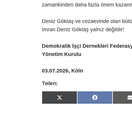
zamankinden daha fazla önem kazanmı
Deniz Göktaş ve cezaevinde olan bütün 
İmran Deniz Göktaş yalnız değildir!
Demokratik İşçi Dernekleri Federas
Yönetim Kurulu
03.07.2026, Köln
Teilen:
Share
Share
on
on
X
Facebook
(Twitter)