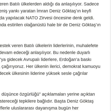
ren Batılı ülkelerden aldığı da anlaşılıyor. Sadece
niş yankı yaratan İmran Deniz Göktaş’ın keyfi
da yapılacak NATO Zirvesi öncesine denk geldi.
nda estirilen olağanüstü hale bir de Deniz Göktaş’ın
stek veren Batılı ülkelerin liderlerinin, muhalefete
devam edeceği anlaşılıyor. Bu nedenle duyarlı
a gidecek Avrupalı liderlere, Erdoğan’a baskı
çağırıyoruz. Her ülkenin ilerici, demokrat kamuoyu
ecek ülkesinin liderine yüksek sesle çağrılar
ve düşünce özgürlüğü” açıklamaları yerine açıktan
ereceği tepkilere bağlıdır. Başta Deniz Göktaş
flerle uluslararası dayanışma bugün her