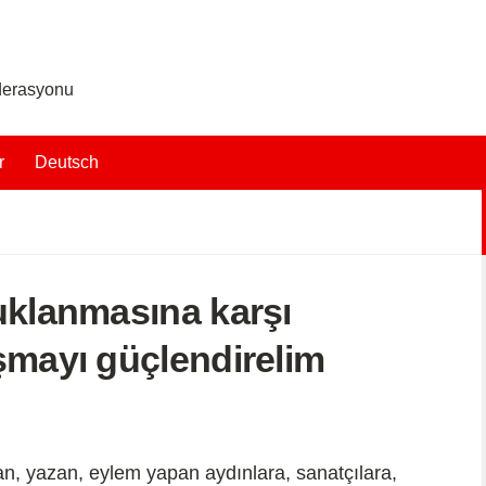
ederasyonu
r
Deutsch
uklanmasına karşı
şmayı güçlendirelim
an, yazan, eylem yapan aydınlara, sanatçılara,